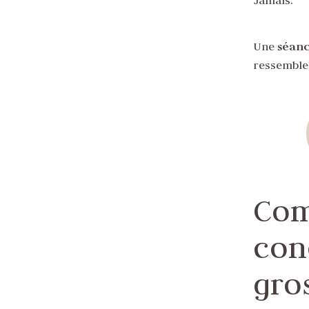
Jamais.
Une
séanc
ressemble
Com
con
gro