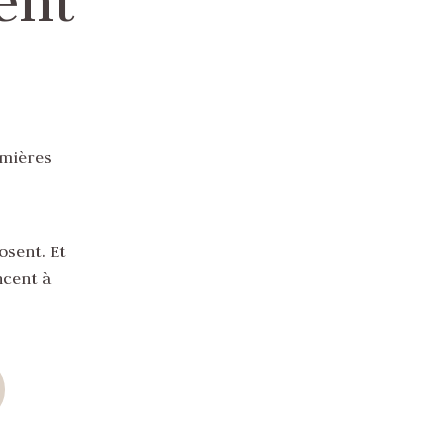
ent
emières
osent. Et
ncent à