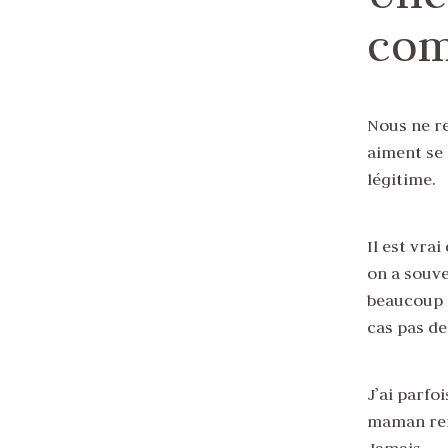
com
Nous ne r
aiment se 
légitime.
Il est vra
on a souv
beaucoup d
cas pas de
J’ai parf
maman refu