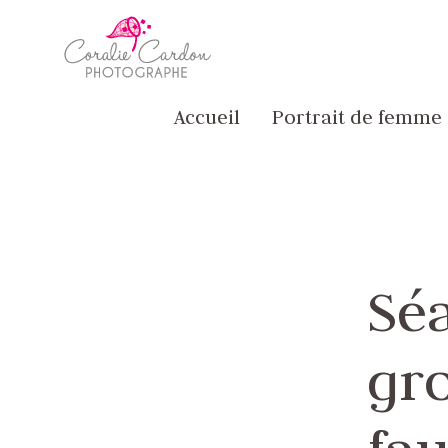
Passer
Accueil
au
contenu
principal
Accueil
Portrait de femme
Sé
gro