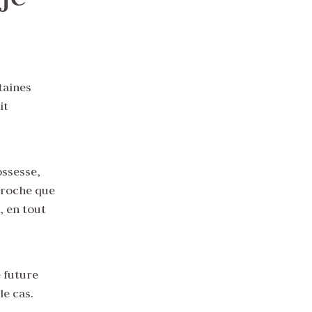
taines
it
ossesse,
proche que
, en tout
 future
le cas.