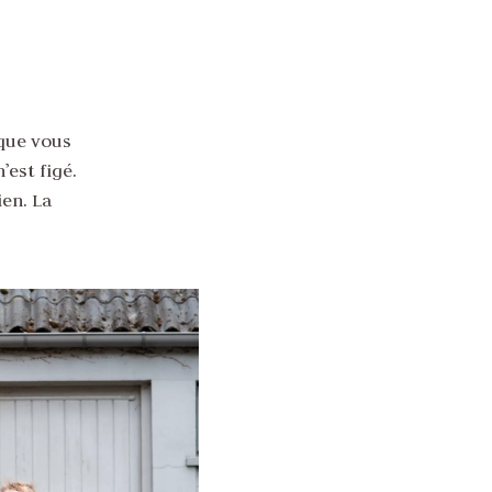
que vous
’est figé.
ien. La