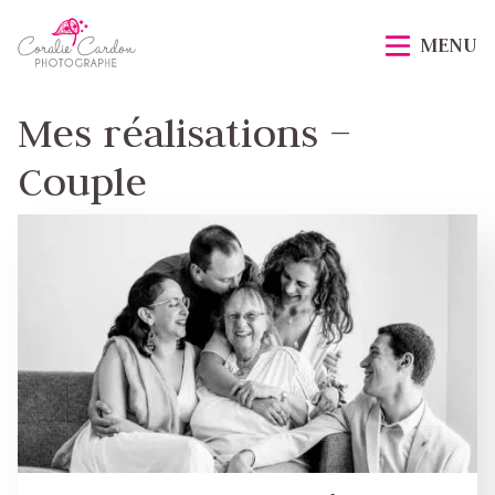
Passer
Accueil
au
MENU
contenu
principal
Mes réalisations –
Couple