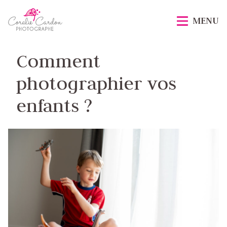
Passer
Accueil
au
MENU
contenu
principal
Comment
photographier vos
enfants ?